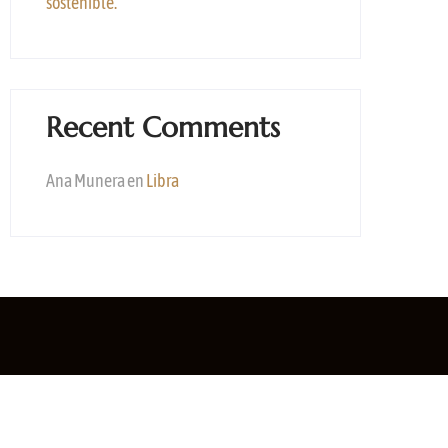
sostenible.
Recent Comments
Ana Munera
en
Libra